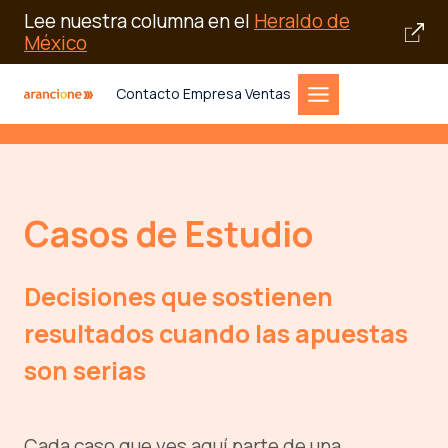
Lee nuestra columna en el
Heraldo de
México
Saltar
Contacto Empresa Ventas
al
contenido
Casos de Estudio
Decisiones que sostienen
resultados cuando las apuestas
son serias
Cada caso que ves aquí parte de una