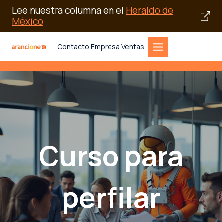
Lee nuestra columna en el
Heraldo de
México
Saltar
Contacto Empresa Ventas
al
contenido
Curso para
perfilar