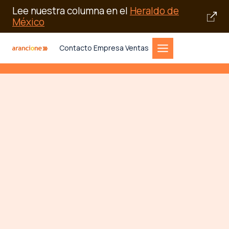
Lee nuestra columna en el
Heraldo de
México
Saltar
Contacto Empresa Ventas
al
contenido