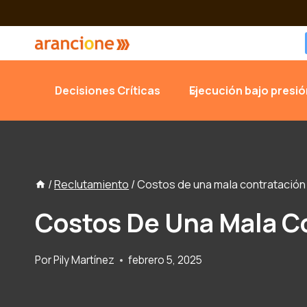
Saltar
al
contenido
Decisiones Críticas
Ejecución bajo presió
Continuidad de Negocio
Web Apps
/
Reclutamiento
/
Costos de una mala contratació
Costos De Una Mala C
Por
Pily Martínez
febrero 5, 2025